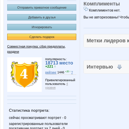
Комплименты
Отправить приватное сообщение
Комплиментов нет.
Вы не авторизованы! Чтоб
Добавить в друзья
Игнорировать
Сделать подарок
Метки лидеров
Совместная покупка: сбор предоплаты,
раздачи
популярность:
18713 место
Интервью
+221 ↑
+20 ↑
рейтинг
1446
?
Привилегированный
пользователь
4
уровня
Статистика портрета:
сейчас просматривают портрет - 0
зарегистрированные пользователи
посетившие портрет за 7 дней - 0